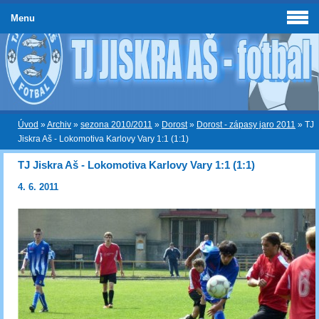
Menu
Úvod
»
Archiv
»
sezona 2010/2011
»
Dorost
»
Dorost - zápasy jaro 2011
»
TJ
Jiskra Aš - Lokomotiva Karlovy Vary 1:1 (1:1)
TJ Jiskra Aš - Lokomotiva Karlovy Vary 1:1 (1:1)
4. 6. 2011