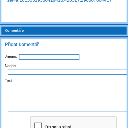
set=a.10150319360419418.420527.296607864417
Komentáře
Přidat komentář
Jméno:
Nadpis:
Text: