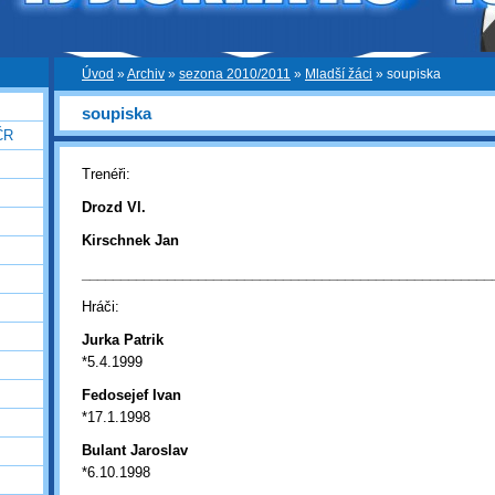
Úvod
»
Archiv
»
sezona 2010/2011
»
Mladší žáci
»
soupiska
soupiska
ČR
Trenéři:
Drozd Vl.
Kirschnek Jan
_____________________________________________________
Hráči:
Jurka Patrik
*5.4.1999
Fedosejef Ivan
*17.1.1998
Bulant Jaroslav
*6.10.1998