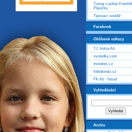
Turnaj o pohár Františ
Pláničky
Tipovací soutěž
Facebook
Oblíbené odkazy
TJ Jiskra Aš
vysledky.com
minidres.cz
fotbalunas.cz
FK Aš - futsal
Vyhledávání
Archiv