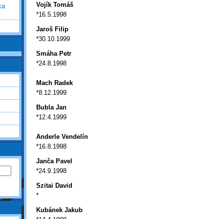
Vojík Tomáš
ka
*16.5.1998
Jaroš Filip
*30.10.1999
Smáha Petr
*24.8.1998
Mach Radek
*8.12.1999
Bubla Jan
*12.4.1999
Anderle Vendelín
*16.8.1998
Janča Pavel
*24.9.1998
Szitai David
*
Kubánek Jakub