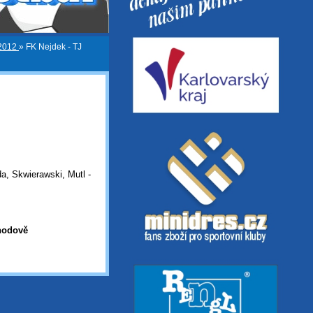
/2012
»
FK Nejdek - TJ
da, Skwierawski, Mutl -
Chodově