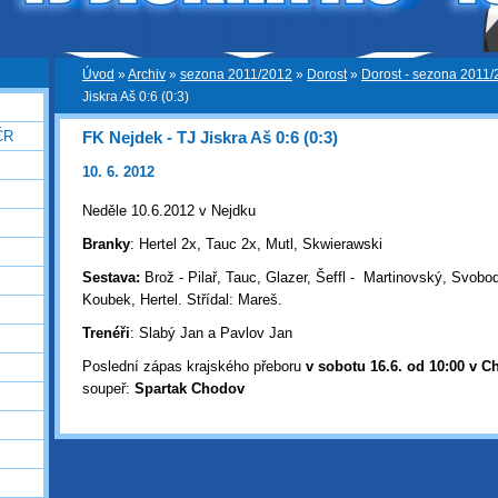
Úvod
»
Archiv
»
sezona 2011/2012
»
Dorost
»
Dorost - sezona 2011
Jiskra Aš 0:6 (0:3)
FK Nejdek - TJ Jiskra Aš 0:6 (0:3)
ČR
10. 6. 2012
Neděle 10.6.2012 v Nejdku
Branky
: Hertel 2x, Tauc 2x, Mutl, Skwierawski
Sestava:
Brož - Pilař, Tauc, Glazer, Šeffl - Martinovský, Svobo
Koubek, Hertel. Střídal: Mareš.
Trenéři
: Slabý Jan a Pavlov Jan
Poslední zápas krajského přeboru
v sobotu 16.6. od 10:00 v 
soupeř:
Spartak Chodov