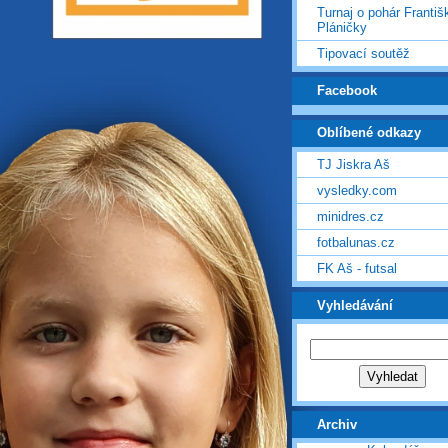
Turnaj o pohár Františ
Pláničky
Tipovací soutěž
Facebook
Oblíbené odkazy
TJ Jiskra Aš
vysledky.com
minidres.cz
fotbalunas.cz
FK Aš - futsal
Vyhledávání
Archiv