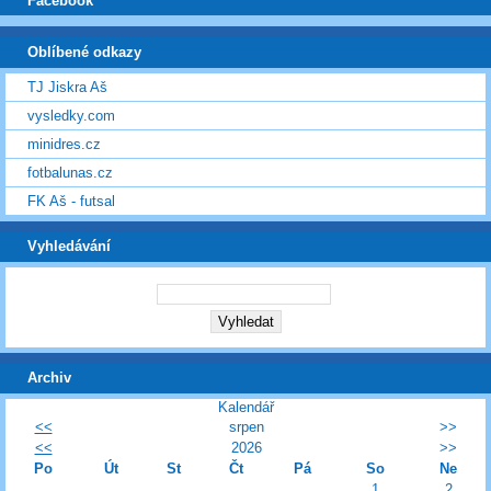
Facebook
Oblíbené odkazy
TJ Jiskra Aš
vysledky.com
minidres.cz
fotbalunas.cz
FK Aš - futsal
Vyhledávání
Archiv
Kalendář
<<
srpen
>>
<<
2026
>>
Po
Út
St
Čt
Pá
So
Ne
1
2