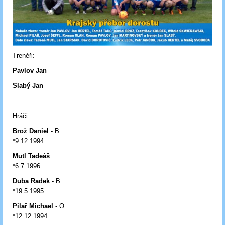
Trenéři:
Pavlov Jan
Slabý Jan
____________________________________________________________
Hráči:
Brož Daniel
- B
*9.12.1994
Mutl Tadeáš
*6.7.1996
Duba Radek
- B
*19.5.1995
Pilař Michael
- O
*12.12.1994