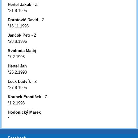
Hertel Jakub
- Z
*31.8.1995
Dorotovič David
- Z
*13.11.1996
Jančok Petr
- Z
*28.8.1996
Svoboda Matěj
*7.2.1996
Hertel Jan
*25.2.1993
Leck Ludvík
- Z
*27.8.1995
Koubek František
- Z
*1.2.1993
Hodonický Marek
*