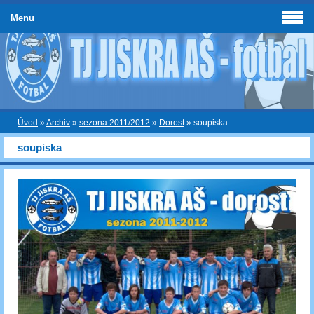
Menu
Úvod
»
Archiv
»
sezona 2011/2012
»
Dorost
»
soupiska
soupiska