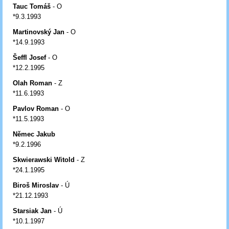
Tauc Tomáš
- O
*9.3.1993
Martinovský Jan
- O
*14.9.1993
Šeffl Josef
- O
*12.2.1995
Olah Roman
- Z
*11.6.1993
Pavlov Roman
- O
*11.5.1993
Němec Jakub
*9.2.1996
Skwierawski Witold
- Z
*24.1.1995
Biroš Miroslav
- Ú
*21.12.1993
Starsiak Jan
- Ú
*10.1.1997