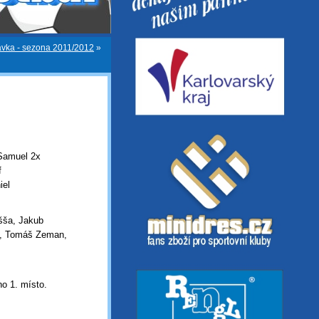
avka - sezona 2011/2012
»
 Samuel 2x
f
iel
šša, Jakub
ík, Tomáš Zeman,
o 1. místo.