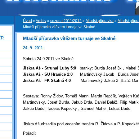
Úvod
»
Archiv
»
sezona 2011/2012
»
Mladší přípravka
»
Mladší přípr
Mladší přípravka vítězem turnaje ve Skalné
Mladší přípravka vítězem turnaje ve Skalné
ČR
24. 9. 2011
Sobota 24.9.2011 ve Skalné
Jiskra Aš - Strunal Luby 5:0
branky:
Burda Josef 3x , Mahel
Jiskra Aš - SU Hranice 2:0
Martinovský Jakub , Burda Jose
Jiskra Aš - FK Skalná 4:0
Martinovský Jakub 3 ,Baláž Dan
Sestava: Ronny Židov, Tomáš Mann, Martin Repčík, Vojtěch Ka
Martinovský, Josef Burda, Jakub Drda, Daniel Baláž, Filip Mat
Jakub Bado, Tadeáš Kopecký , Samuel Mahel, Lukáš Bado.
Jiskra Aš obsadila pod vedením trenéra R. Židova a P. Kopeckéh
Pořadí: