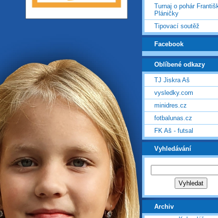
Turnaj o pohár Františ
Pláničky
Tipovací soutěž
Facebook
Oblíbené odkazy
TJ Jiskra Aš
vysledky.com
minidres.cz
fotbalunas.cz
FK Aš - futsal
Vyhledávání
Archiv