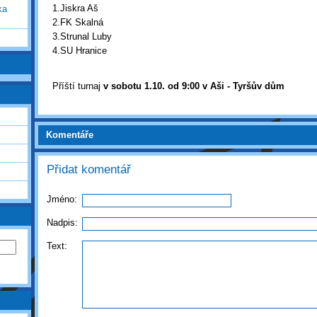
1.Jiskra Aš
ka
2.FK Skalná
3.Strunal Luby
4.SU Hranice
Příští turnaj
v sobotu 1.10. od 9:00 v Aši - Tyršův dům
Komentáře
Přidat komentář
Jméno:
Nadpis:
Text: