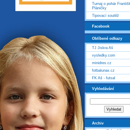
Turnaj o pohár Františ
Pláničky
Tipovací soutěž
Facebook
Oblíbené odkazy
TJ Jiskra Aš
vysledky.com
minidres.cz
fotbalunas.cz
FK Aš - futsal
Vyhledávání
Archiv