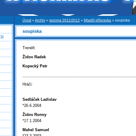
Úvod
»
Archiv
»
sezona 2011/2012
»
Mladší přípravka
»
soupiska
soupiska
ČR
Trenéři:
Židov Radek
Kopecký Petr
_____________________________________________________
Hráči:
Sedláček Ladislav
*26.6.2004
Židov Ronny
*17.1.2004
Mahel Samuel
*23.3.2003