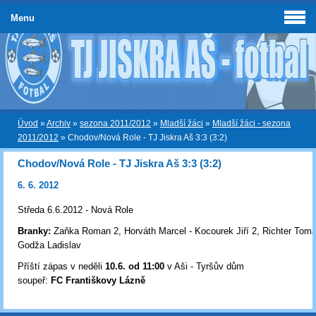
Menu
Úvod
»
Archiv
»
sezona 2011/2012
»
Mladší žáci
»
Mladší žáci - sezona
2011/2012
»
Chodov/Nová Role - TJ Jiskra Aš 3:3 (3:2)
Chodov/Nová Role - TJ Jiskra Aš 3:3 (3:2)
6. 6. 2012
Středa 6.6.2012 - Nová Role
Branky:
Zaňka Roman 2, Horváth Marcel - Kocourek Jiří 2, Richter Tom
Godža Ladislav
Příští zápas v neděli
10.6. od 11:00
v Aši - Tyršův dům
soupeř:
FC Františkovy Lázně