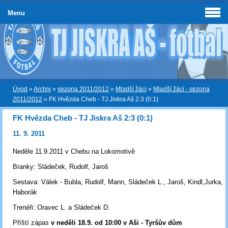
Menu
Úvod
»
Archiv
»
sezona 2011/2012
»
Mladší žáci
»
Mladší žáci - sezona
2011/2012
»
FK Hvězda Cheb - TJ Jiskra Aš 2:3 (0:1)
FK Hvězda Cheb - TJ Jiskra Aš 2:3 (0:1)
11. 9. 2011
Neděle 11.9.2011 v Chebu na Lokomotivě
Branky: Sládeček, Rudolf, Jaroš
Sestava: Válek - Bubla, Rudolf, Mann, Sládeček L., Jaroš, Kindl,Jurka, 
Haborák
Trenéři: Oravec L. a Sládeček D.
Příští zápas
v neděli 18.9. od 10:00 v Aši - Tyršův dům