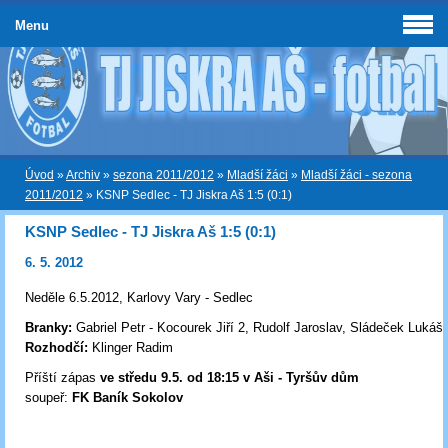
Menu
Úvod
»
Archiv
»
sezona 2011/2012
»
Mladší žáci
»
Mladší žáci - sezona
2011/2012
»
KSNP Sedlec - TJ Jiskra Aš 1:5 (0:1)
KSNP Sedlec - TJ Jiskra Aš 1:5 (0:1)
6. 5. 2012
Neděle 6.5.2012, Karlovy Vary - Sedlec
Branky:
Gabriel Petr - Kocourek Jiří 2, Rudolf Jaroslav, Sládeček Lukáš,
Rozhodčí:
Klinger Radim
Příští zápas
ve středu 9.5. od 18:15 v Aši - Tyršův dům
soupeř:
FK Baník Sokolov