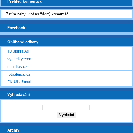
Přehled komentářů
Zatím nebyl vložen žádný komentář
Facebook
Oblíbené odkazy
TJ Jiskra Aš
vysledky.com
minidres.cz
fotbalunas.cz
FK Aš - futsal
Vyhledávání
Archiv