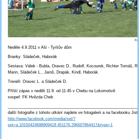
Neděle 4.9.2011 v Aši - Tyršův dům
Branky: Sládeček, Haborák
Sestava: Válek - Bubla, Oravec D., Rudolf, Kocourek, Richter Tomáš, Ri
Mann, Sládeček L., Jaroš, Drapák, Kindl, Haborák.
Trenéři: Oravec L. a Sládeček D.
Příští zápas v neděli 11.9. od 11:45 v Chebu na Lokomotivě
soupeř: FK Hvězda Cheb
____________________________________________________________
další fotografie z tohoto utkání najdete ve fotogalerii a na facebooku Jisk
http://www.facebook.com/media/set/?
set=a.10150424698909418.451176.296607864417&type=1