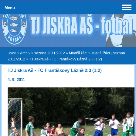
Menu
Úvod
»
Archiv
»
sezona 2011/2012
»
Mladší žáci
»
Mladší žáci - sezona
2011/2012
»
TJ Jiskra Aš - FC Františkovy Lázně 2:3 (1:2)
TJ Jiskra Aš - FC Františkovy Lázně 2:3 (1:2)
4. 9. 2011