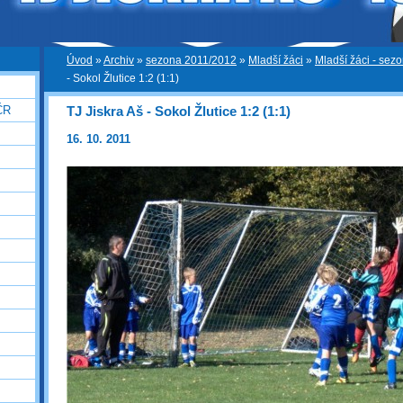
Úvod
»
Archiv
»
sezona 2011/2012
»
Mladší žáci
»
Mladší žáci - sez
- Sokol Žlutice 1:2 (1:1)
TJ Jiskra Aš - Sokol Žlutice 1:2 (1:1)
ČR
16. 10. 2011