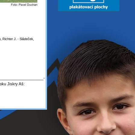
, Richter J. - Sládeček,
_____________________-
ooku Jiskry Aš: