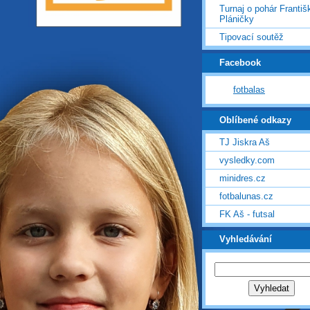
Turnaj o pohár Františ
Pláničky
Tipovací soutěž
Facebook
fotbalas
Oblíbené odkazy
TJ Jiskra Aš
vysledky.com
minidres.cz
fotbalunas.cz
FK Aš - futsal
Vyhledávání