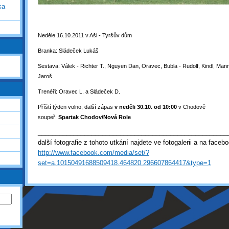
ka
Neděle 16.10.2011 v Aši - Tyršův dům
Branka: Sládeček Lukáš
Sestava: Válek - Richter T., Nguyen Dan, Oravec, Bubla - Rudolf, Kindl, Mann
Jaroš
Trenéři: Oravec L. a Sládeček D.
Příští týden volno, další zápas
v neděli 30.10. od 10:00
v Chodově
soupeř:
Spartak Chodov/Nová Role
_____________________________________________________
další fotografie z tohoto utkání najdete ve fotogalerii a na faceb
http://www.facebook.com/media/set/?
set=a.10150491688509418.464820.296607864417&type=1