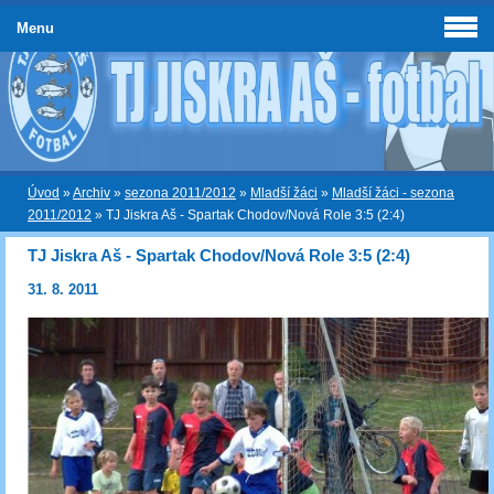
Menu
Úvod
»
Archiv
»
sezona 2011/2012
»
Mladší žáci
»
Mladší žáci - sezona
2011/2012
»
TJ Jiskra Aš - Spartak Chodov/Nová Role 3:5 (2:4)
TJ Jiskra Aš - Spartak Chodov/Nová Role 3:5 (2:4)
31. 8. 2011