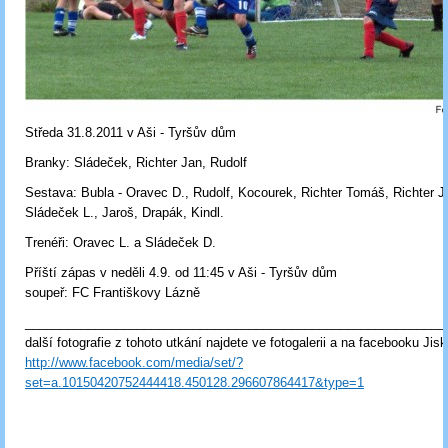
Středa 31.8.2011 v Aši - Tyršův dům
Branky: Sládeček, Richter Jan, Rudolf
Sestava: Bubla - Oravec D., Rudolf, Kocourek, Richter Tomáš, Richter 
Sládeček L., Jaroš, Drapák, Kindl.
Trenéři: Oravec L. a Sládeček D.
Příští zápas v neděli 4.9. od 11:45 v Aši - Tyršův dům
soupeř: FC Františkovy Lázně
____________________________________________________________
další fotografie z tohoto utkání najdete ve fotogalerii a na facebooku Jisk
http://www.facebook.com/media/set/?
set=a.10150420752444418.450128.296607864417&type=1