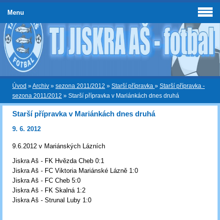
Menu
Úvod
»
Archiv
»
sezona 2011/2012
»
Starší přípravka
»
Starší přípravka -
sezona 2011/2012
»
Starší přípravka v Mariánkách dnes druhá
Starší přípravka v Mariánkách dnes druhá
9. 6. 2012
9.6.2012 v Mariánských Lázních
Jiskra Aš - FK Hvězda Cheb 0:1
Jiskra Aš - FC Viktoria Mariánské Lázně 1:0
Jiskra Aš - FC Cheb 5:0
Jiskra Aš - FK Skalná 1:2
Jiskra Aš - Strunal Luby 1:0