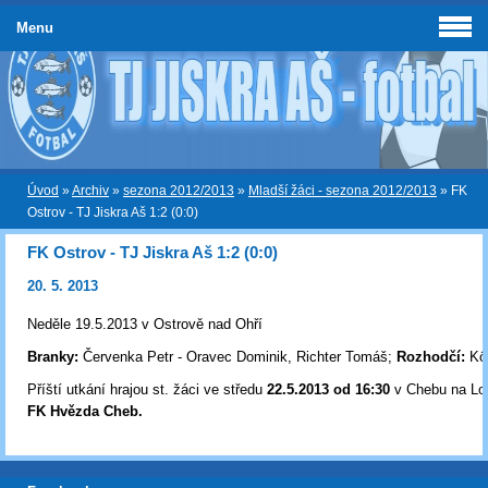
Menu
Úvod
»
Archiv
»
sezona 2012/2013
»
Mladší žáci - sezona 2012/2013
»
FK
Ostrov - TJ Jiskra Aš 1:2 (0:0)
FK Ostrov - TJ Jiskra Aš 1:2 (0:0)
20. 5. 2013
Neděle 19.5.2013 v Ostrově nad Ohří
Branky:
Červenka Petr - Oravec Dominik, Richter Tomáš;
Rozhodčí:
Kö
Příští utkání hrajou st. žáci ve středu
22
.5.2013 od 16:30
v Chebu na Lok
FK Hvězda Cheb.