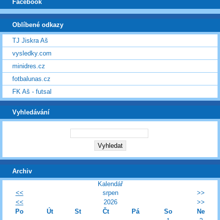
Facebook
Oblíbené odkazy
TJ Jiskra Aš
vysledky.com
minidres.cz
fotbalunas.cz
FK Aš - futsal
Vyhledávání
Archiv
Kalendář
<<
srpen
>>
<<
2026
>>
Po
Út
St
Čt
Pá
So
Ne