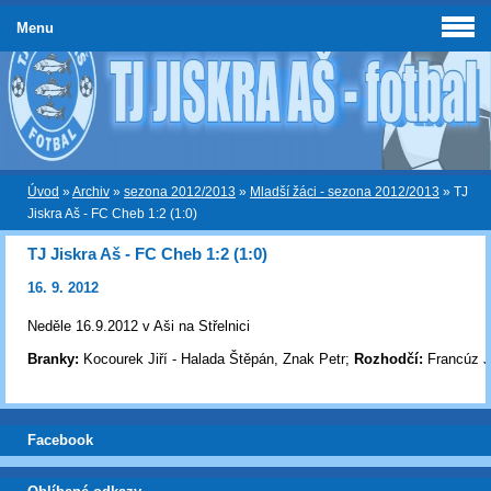
Menu
Úvod
»
Archiv
»
sezona 2012/2013
»
Mladší žáci - sezona 2012/2013
»
TJ
Jiskra Aš - FC Cheb 1:2 (1:0)
TJ Jiskra Aš - FC Cheb 1:2 (1:0)
16. 9. 2012
Neděle 16.9.2012 v Aši na Střelnici
Branky:
Kocourek Jiří - Halada Štěpán, Znak Petr;
Rozhodčí:
Francúz J
Facebook