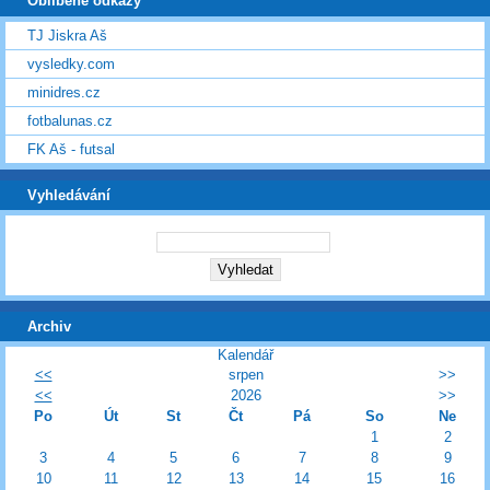
Oblíbené odkazy
TJ Jiskra Aš
vysledky.com
minidres.cz
fotbalunas.cz
FK Aš - futsal
Vyhledávání
Archiv
Kalendář
<<
srpen
>>
<<
2026
>>
Po
Út
St
Čt
Pá
So
Ne
1
2
3
4
5
6
7
8
9
10
11
12
13
14
15
16