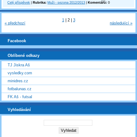
Celý příspěvek
|
Rubrika:
Muži - sezona 2012/2013
|
Komentářů:
0
1
|
2
|
3
« předchozí
následující »
Facebook
Oblíbené odkazy
TJ Jiskra Aš
vysledky.com
minidres.cz
fotbalunas.cz
FK Aš - futsal
Vyhledávání