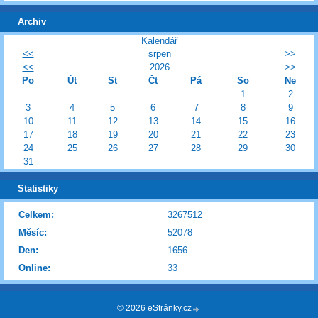
Archiv
Kalendář
<<
srpen
>>
<<
2026
>>
Po
Út
St
Čt
Pá
So
Ne
1
2
3
4
5
6
7
8
9
10
11
12
13
14
15
16
17
18
19
20
21
22
23
24
25
26
27
28
29
30
31
Statistiky
Celkem:
3267512
Měsíc:
52078
Den:
1656
Online:
33
© 2026 eStránky.cz