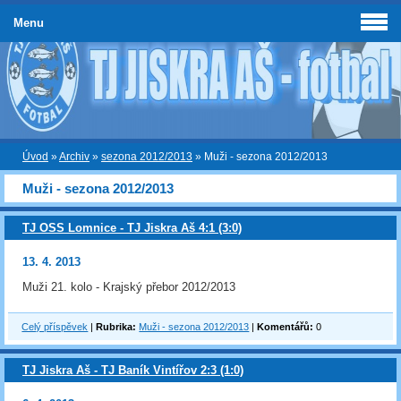
Menu
Úvod
»
Archiv
»
sezona 2012/2013
»
Muži - sezona 2012/2013
Muži - sezona 2012/2013
TJ OSS Lomnice - TJ Jiskra Aš 4:1 (3:0)
13. 4. 2013
Muži 21. kolo - Krajský přebor 2012/2013
Celý příspěvek
|
Rubrika:
Muži - sezona 2012/2013
|
Komentářů:
0
TJ Jiskra Aš - TJ Baník Vintířov 2:3 (1:0)