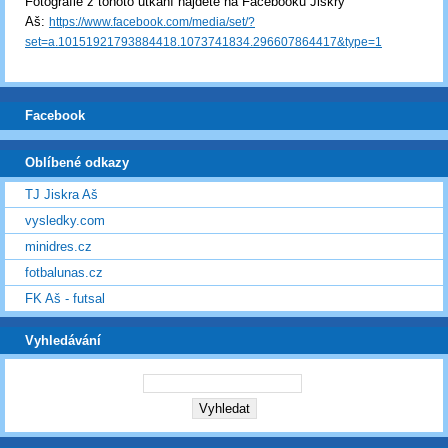
Fotografie z tohoto utkání najdete na Facebooku Jiskry
Aš:
https://www.facebook.com/media/set/?
set=a.10151921793884418.1073741834.296607864417&type=1
Facebook
Oblíbené odkazy
TJ Jiskra Aš
vysledky.com
minidres.cz
fotbalunas.cz
FK Aš - futsal
Vyhledávání