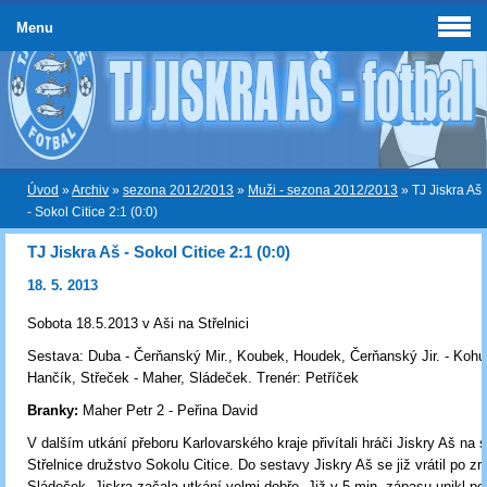
Menu
Úvod
»
Archiv
»
sezona 2012/2013
»
Muži - sezona 2012/2013
»
TJ Jiskra Aš
- Sokol Citice 2:1 (0:0)
TJ Jiskra Aš - Sokol Citice 2:1 (0:0)
18. 5. 2013
Sobota 18.5.2013 v Aši na Střelnici
Sestava: Duba - Čerňanský Mir., Koubek, Houdek, Čerňanský Jir. - Kohuť
Hančík, Střeček - Maher, Sládeček. Trenér: Petříček
Branky:
Maher Petr 2 - Peřina David
V dalším utkání přeboru Karlovarského kraje přivítali hráči Jiskry Aš na 
Střelnice družstvo Sokolu Citice. Do sestavy Jiskry Aš se již vrátil po z
Sládeček. Jiskra začala utkání velmi dobře. Již v 5 min. zápasu unikl po