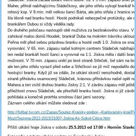
Maher, přihrál nabíhajícímu Sládečkovy, ale jeho střelu vykopl brankář h
rohový kop. V 8.min. měl velkou šanci Bárta, ale jeho střela z hranice v
šla těsně nad branku hostí. Hosté podnikali nebezpečné protiútoky, ale o
brankářem Dubou si vždy věděla rady.
Do druhého poločasu nastoupili obě mužstva za bezbrakového stavu. V 
zahrával malou domů Houdek, brankář Duba na mokrém trávníku uklouzl 
Peřina měl před sebou prázdnou branku a hosté vedli 1:0. Jiskra se snaž
vyrovnání. V 65. min. zápasu našel kolmým centrem Sládeček nabíhajíc
ten nedal brankáři hostí šanci a vyrovnal na 1:1. Jiskra měla i další bra
možnosti. V 70 min. zápasu unikl po levé straně Střeček, šel sám na bra
ale ten jeho střelu vyrazil před sebe a Střečkovi se již míč nepodařilo dop
hostující branky. Když již se zdálo, že utkání skončí nerozhodně, dostal
straně přihrávku osamocený Sládeček, krásnou přihrávkou našel opět na
Mahera a ten vsítil druhou branku Jiskry 2:1. V závěru zápasu měl ještě
příležitost znovu Sládeček, ale přestřelil branku hostí. Jiskra si již závě
pohlídala a konečně protrhla smolnou část jarní sezony.
Záznam celého utkání můžete sledovat zde :
http://fotbal.tvcom.cz/Zapas/Soutez-Krajsky-prebor---Karlovarsky-kraj/Po
Muzi/Sezona-2012-2013/21007-Jiskra-As-Sokol-Citice.htm
Příští utkání hraje Jiskra v sobotu
25
.5.2013 od 17:00
v
Horním Slavko