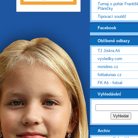
Turnaj o pohár Františ
Pláničky
Tipovací soutěž
Facebook
Oblíbené odkazy
TJ Jiskra Aš
vysledky.com
minidres.cz
fotbalunas.cz
FK Aš - futsal
Vyhledávání
Archiv