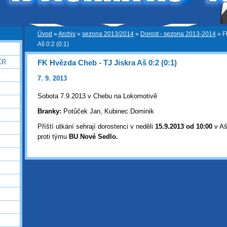
Úvod
»
Archiv
»
sezona 2013/2014
»
Dorost - sezona 2013-2014
»
F
Aš 0:2 (0:1)
FK Hvězda Cheb - TJ Jiskra Aš 0:2 (0:1)
ČR
7. 9. 2013
Sobota 7.9.2013 v Chebu na Lokomotivě
Branky:
Potůček Jan, Kubinec Dominik
Příští utkání sehrají dorostenci v neděli
15
.9.2013 od 10:00
v Aš
proti týmu
BU Nové Sedlo.