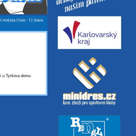
K Hvězda Cheb - TJ Jiskra
i u Tyršova domu