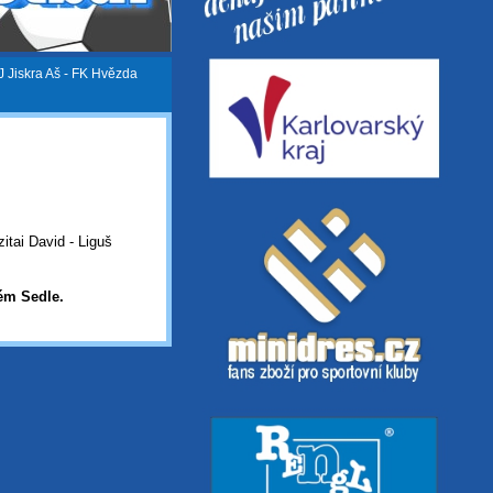
J Jiskra Aš - FK Hvězda
tai David - Liguš
ém Sedle.