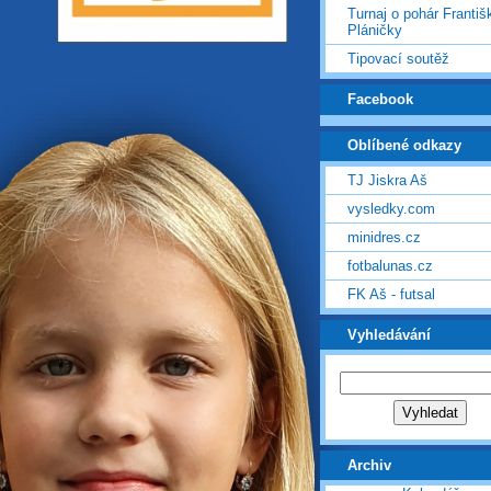
Turnaj o pohár Františ
Pláničky
Tipovací soutěž
Facebook
Oblíbené odkazy
TJ Jiskra Aš
vysledky.com
minidres.cz
fotbalunas.cz
FK Aš - futsal
Vyhledávání
Archiv