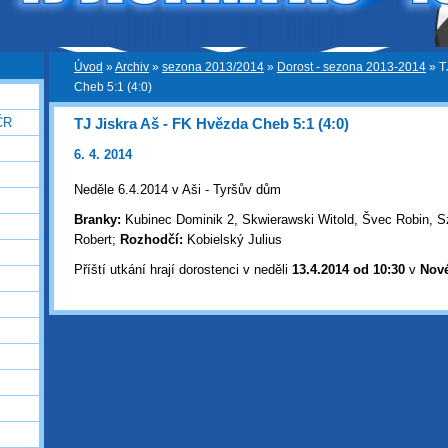
Úvod
»
Archiv
»
sezona 2013/2014
»
Dorost - sezona 2013-2014
»
T
Cheb 5:1 (4:0)
TJ Jiskra Aš - FK Hvězda Cheb 5:1 (4:0)
ČR
6. 4. 2014
Neděle 6.4.2014 v Aši - Tyršův dům
Branky:
Kubinec Dominik 2, Skwierawski Witold, Švec Robin, Szi
Robert;
Rozhodčí:
Kobielský Julius
Příští utkání hrají dorostenci v neděli
13.4
.2014 od 10:30
v
Nov