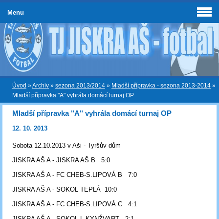
Menu
Úvod
»
Archiv
»
sezona 2013/2014
»
Mladší přípravka - sezona 2013-2014
»
Mladší přípravka "A" vyhrála domácí turnaj OP
Mladší přípravka "A" vyhrála domácí turnaj OP
12. 10. 2013
Sobota 12.10.2013 v Aši - Tyršův dům
JISKRA AŠ A - JISKRA AŠ B 5:0
JISKRA AŠ A - FC CHEB-S.LIPOVÁ B 7:0
JISKRA AŠ A - SOKOL TEPLÁ 10:0
JISKRA AŠ A - FC CHEB-S.LIPOVÁ C 4:1
JISKRA AŠ A - SOKOL L.KYNŽVART 2:1