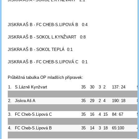
JISKRA AŠ B - FC CHEB-S.LIPOVÁ B 0:4
JISKRA AŠ B - SOKOL L.KYNŽVART 0:8
JISKRA AŠ B - SOKOL TEPLÁ 0:1
JISKRA AŠ B - FC CHEB-S.LIPOVÁ C 0:1
Průběžná tabulka OP mladších přípravek:
1.
S.Lázně Kynžvart
35
30
3
2
137: 24
9
2.
Jiskra Aš A
35
29
2
4
190: 18
8
3.
FC Cheb-S.Lipová C
35
16
4
15
84: 67
5
4.
FC Cheb-S.Lipová B
35
14
3
18
65:100
4