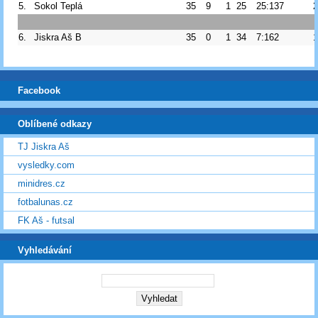
5.
Sokol Teplá
35
9
1
25
25:137
2
6.
Jiskra Aš B
35
0
1
34
7:162
1
Facebook
Oblíbené odkazy
TJ Jiskra Aš
vysledky.com
minidres.cz
fotbalunas.cz
FK Aš - futsal
Vyhledávání