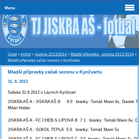
Menu
Úvod
»
Archiv
»
sezona 2013/2014
»
Mladší přípravka - sezona 2013-2014
»
Mladší přípravky začali sezonu v Kynžvartu
Mladší přípravky začali sezonu v Kynžvartu
31. 8. 2013
Sobota 31.8.2013 v Lázních Kynžvart
JISKRA AŠ A - JISKRA AŠ B 9:0 branky: Tomáš Mann 6x, Daniek Tu
Milan Hodan
JISKRA AŠ A - FC CHEB-S.LIPOVÁ B 7:1 branky: Tomáš Mann 6x, Da
JISKRA AŠ A - SOKOL TEPLÁ 5:0 branky: Tomáš Mann 5x
JISKRA AŠ A - FC CHEB-S.LIPOVÁ C 3:0 branky: Tomáš Mann 2x, Dan