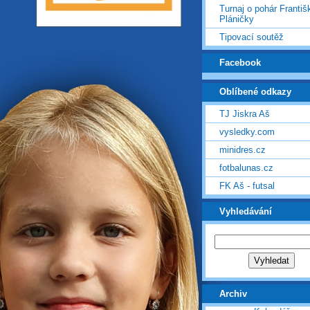
Turnaj o pohár Františ
Pláničky
Tipovací soutěž
Facebook
Oblíbené odkazy
TJ Jiskra Aš
vysledky.com
minidres.cz
fotbalunas.cz
FK Aš - futsal
Vyhledávání
Archiv