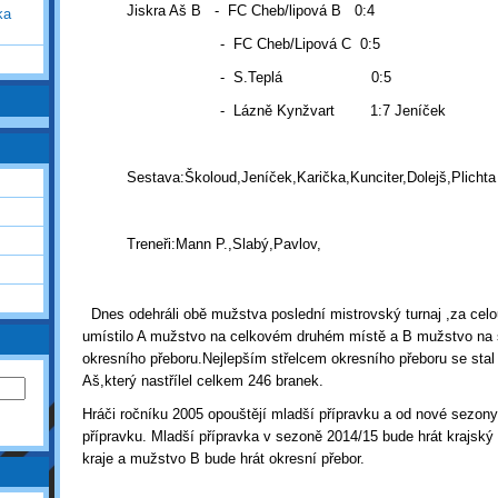
Jiskra Aš B - FC Cheb/lipová B 0:4
ka
- FC Cheb/Lipová C 0:5
- S.Teplá 0:5
- Lázně Kynžvart 1:7 Jeníček
Sestava:Školoud,Jeníček,Karička,Kunciter,Dolejš,Plichta
Treneři:Mann P.,Slabý,Pavlov,
Dnes odehráli obě mužstva poslední mistrovský turnaj ,za cel
umístilo A mužstvo na celkovém druhém místě a B mužstvo na
okresního přeboru.Nejlepším střelcem okresního přeboru se sta
Aš,který nastřílel celkem 246 branek.
Hráči ročníku 2005 opouštějí mladší přípravku a od nové sezony
přípravku. Mladší přípravka v sezoně 2014/15 bude hrát krajský
kraje a mužstvo B bude hrát okresní přebor.