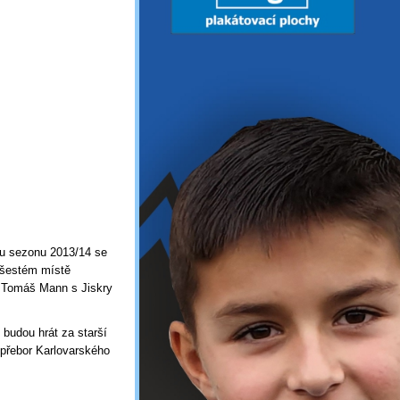
ou sezonu 2013/14 se
 šestém místě
l Tomáš Mann s Jiskry
 budou hrát za starší
 přebor Karlovarského