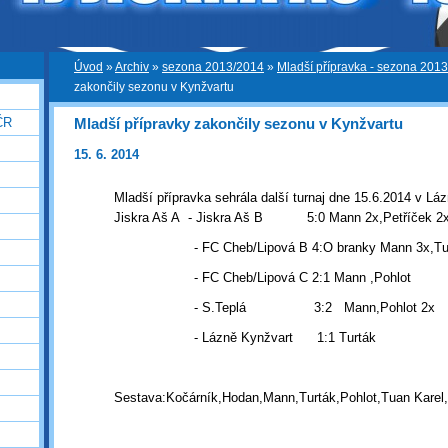
Úvod
»
Archiv
»
sezona 2013/2014
»
Mladší přípravka - sezona 201
zakončily sezonu v Kynžvartu
Mladší přípravky zakončily sezonu v Kynžvartu
ČR
15. 6. 2014
Mladší přípravka sehrála další turnaj dne 15.6.2014 v Lá
Jiskra Aš A - Jiskra Aš B 5:0 Mann 2x,Petříček 2x
- FC Cheb/Lipová B 4:O branky Mann 3x,Tur
- FC Cheb/Lipová C 2:1 Mann ,Pohlot
- S.Teplá 3:2 Mann,Pohlot 2x
- Lázně Kynžvart 1:1 Turták
Sestava:Kočárník,Hodan,Mann,Turták,Pohlot,Tuan Karel,