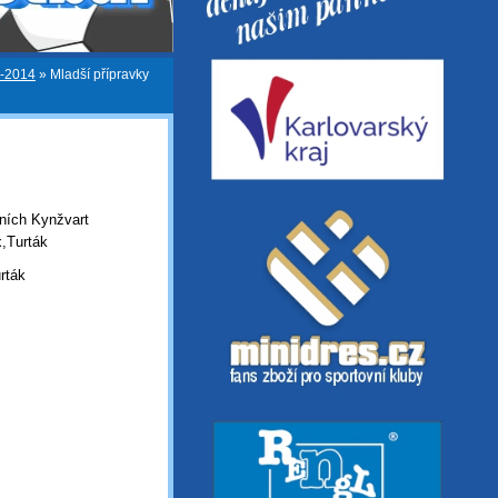
3-2014
»
Mladší přípravky
zních Kynžvart
,Turták
ták