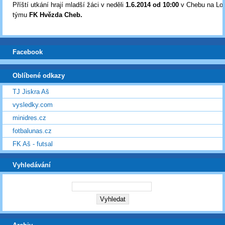
Příští utkání hrají mladší žáci v neděli
1
.6.2014 od 10:00
v Chebu na Lok
týmu
FK Hvězda Cheb
.
Facebook
Oblíbené odkazy
TJ Jiskra Aš
vysledky.com
minidres.cz
fotbalunas.cz
FK Aš - futsal
Vyhledávání