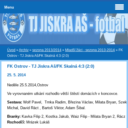
Menu
Úvod
»
Archiv
»
sezona 2013/2014
»
Mladší žáci - sezona 2013-2014
»
FK
Ostrov - TJ Jiskra Aš/FK Skalná 4:3 (2:0)
FK Ostrov - TJ Jiskra Aš/FK Skalná 4:3 (2:0)
25. 5. 2014
Neděle 25.5.2014,Ostrov
Ve vyrovnaném utkání rozhodlo větší štěstí domácích v koncovce.
Sestava:
Wolf Pavel, Trnka Radim, Březina Václav, Milata Bryan, Szek
Michal, David Ráct , Bartoš Viktor, Adam Šibal.
Branky:
Kavka Filip 2, Kostka Jakub, Waiz Filip - Milata Bryan 2, Rácz 
Rozhodčí:
Mrázek Lukáš