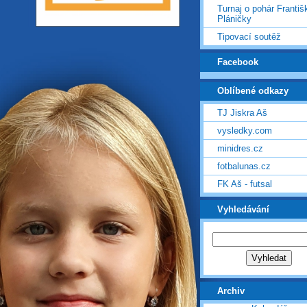
Turnaj o pohár Františ
Pláničky
Tipovací soutěž
Facebook
Oblíbené odkazy
TJ Jiskra Aš
vysledky.com
minidres.cz
fotbalunas.cz
FK Aš - futsal
Vyhledávání
Archiv