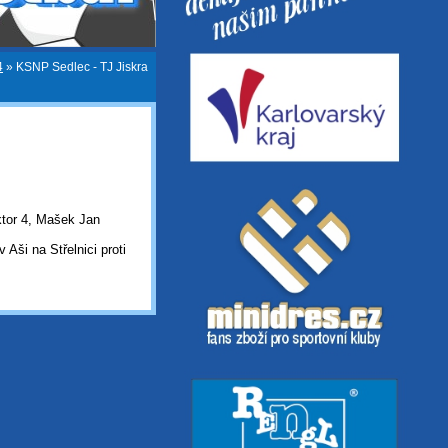
4
»
KSNP Sedlec - TJ Jiskra
ktor 4, Mašek Jan
Aši na Střelnici proti