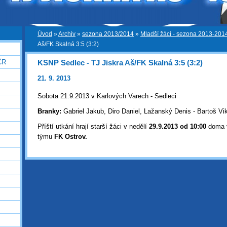
Úvod
»
Archiv
»
sezona 2013/2014
»
Mladší žáci - sezona 2013-201
Aš/FK Skalná 3:5 (3:2)
KSNP Sedlec - TJ Jiskra Aš/FK Skalná 3:5 (3:2)
ČR
21. 9. 2013
Sobota 21.9.2013 v Karlových Varech - Sedleci
Branky:
Gabriel Jakub, Diro Daniel, Lažanský Denis - Bartoš Vi
Příští utkání hrají starší žáci v nedělí
29
.9.2013 od 10:00
doma v 
týmu
FK Ostrov
.