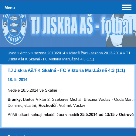
Menu
Úvod
»
Archiv
»
sezona 2013/2014
»
Mladší žáci - sezona 2013-2014
»
TJ
Jiskra Aš/FK Skalná - FC Viktoria Mar.Lázně 4:3 (1:1)
TJ Jiskra Aš/FK Skalná - FC Viktoria Mar.Lázně 4:3 (1:1)
18. 5. 2014
Neděle 18.5.2014 ve Skalné
Branky:
Bartoš Viktor 2, Szekeres Michal, Březina Václav - Ouda Martin
Dominik, vlastní;
Rozhodčí:
Vošmik Václav
Příští utkání sehrají mladší žáci v neděli
25
.5.2014 od 13:15
v
Ostrově