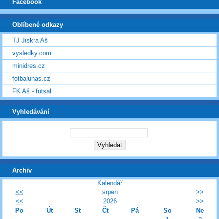
Facebook
Oblíbené odkazy
TJ Jiskra Aš
vysledky.com
minidres.cz
fotbalunas.cz
FK Aš - futsal
Vyhledávání
Archiv
Kalendář
<<
srpen
>>
<<
2026
>>
Po
Út
St
Čt
Pá
So
Ne