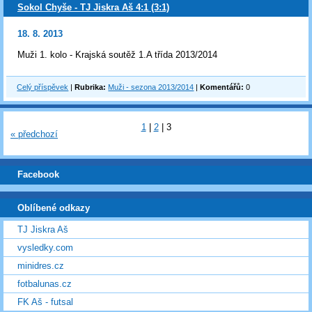
Sokol Chyše - TJ Jiskra Aš 4:1 (3:1)
18. 8. 2013
Muži 1. kolo - Krajská soutěž 1.A třída 2013/2014
Celý příspěvek
|
Rubrika:
Muži - sezona 2013/2014
|
Komentářů:
0
1
|
2
|
3
« předchozí
Facebook
Oblíbené odkazy
TJ Jiskra Aš
vysledky.com
minidres.cz
fotbalunas.cz
FK Aš - futsal