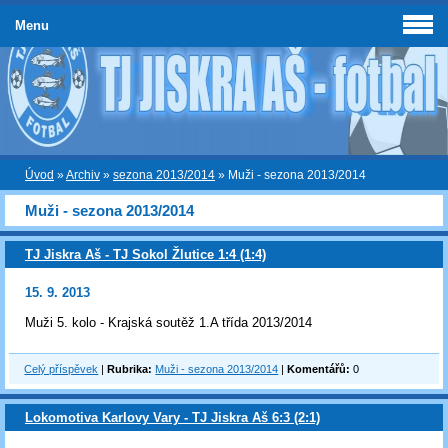
Menu
Úvod
»
Archiv
»
sezona 2013/2014
»
Muži - sezona 2013/2014
Muži - sezona 2013/2014
TJ Jiskra Aš - TJ Sokol Žlutice 1:4 (1:4)
15. 9. 2013
Muži 5. kolo - Krajská soutěž 1.A třída 2013/2014
Celý příspěvek
|
Rubrika:
Muži - sezona 2013/2014
|
Komentářů:
0
Lokomotiva Karlovy Vary - TJ Jiskra Aš 6:3 (2:1)