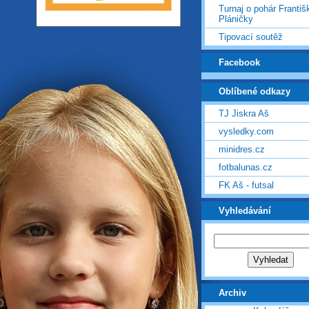
Turnaj o pohár Františ
Pláničky
Tipovací soutěž
Facebook
Oblíbené odkazy
TJ Jiskra Aš
vysledky.com
minidres.cz
fotbalunas.cz
FK Aš - futsal
Vyhledávání
Archiv