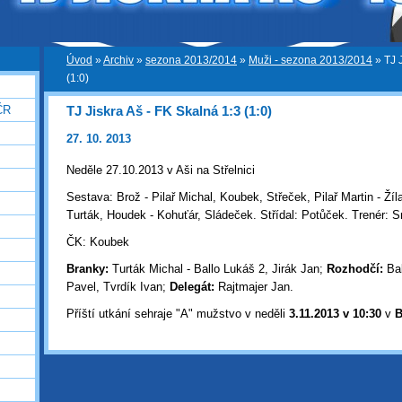
Úvod
»
Archiv
»
sezona 2013/2014
»
Muži - sezona 2013/2014
»
TJ 
(1:0)
TJ Jiskra Aš - FK Skalná 1:3 (1:0)
ČR
27. 10. 2013
Neděle 27.10.2013 v Aši na Střelnici
Sestava: Brož - Pilař Michal, Koubek, Střeček, Pilař Martin - Žíl
Turták, Houdek - Kohuťár, Sládeček. Střídal: Potůček. Trenér: 
ČK: Koubek
Branky:
Turták Michal - Ballo Lukáš 2, Jirák Jan;
Rozhodčí:
Ba
Pavel, Tvrdík Ivan;
Delegát:
Rajtmajer Jan.
Příští utkání sehraje "A" mužstvo v neděli
3
.11.2013 v 10:30
v
B