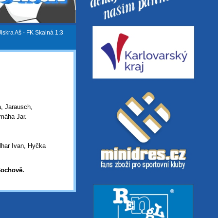
Jiskra Aš - FK Skalná 1:3
a, Jarausch,
Smáha Jar.
lhar Ivan, Hyčka
ochově.