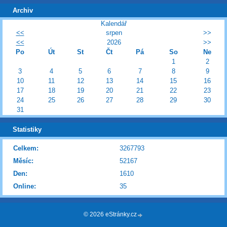
Archiv
Kalendář
<<
srpen
>>
<<
2026
>>
Po
Út
St
Čt
Pá
So
Ne
1
2
3
4
5
6
7
8
9
10
11
12
13
14
15
16
17
18
19
20
21
22
23
24
25
26
27
28
29
30
31
Statistiky
Celkem:
3267793
Měsíc:
52167
Den:
1610
Online:
35
© 2026 eStránky.cz