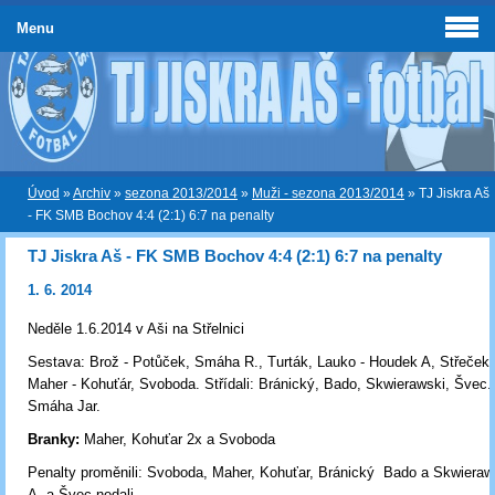
Menu
Úvod
»
Archiv
»
sezona 2013/2014
»
Muži - sezona 2013/2014
»
TJ Jiskra Aš
- FK SMB Bochov 4:4 (2:1) 6:7 na penalty
TJ Jiskra Aš - FK SMB Bochov 4:4 (2:1) 6:7 na penalty
1. 6. 2014
Neděle 1.6.2014 v Aši na Střelnici
Sestava: Brož - Potůček, Smáha R., Turták, Lauko - Houdek A, Střeček, 
Maher - Kohuťár, Svoboda. Střídali: Bránický, Bado, Skwierawski, Švec.
Smáha Jar.
Branky:
Maher, Kohuťar 2x a Svoboda
Penalty proměnili: Svoboda, Maher, Kohuťar, Bránický Bado a Skwiera
A. a Švec nedali.