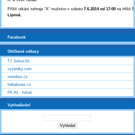
Příští utkání sehraje "A" mužstvo v sobotu
7
.6.2014 od 17:00
na hřišti
S
Lipová.
Facebook
Oblíbené odkazy
TJ Jiskra Aš
vysledky.com
minidres.cz
fotbalunas.cz
FK Aš - futsal
Vyhledávání