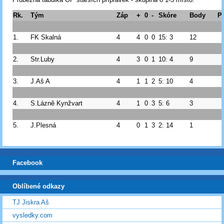
Rk.
Tým
Záp
+
0
-
Skóre
Body
P
1.
FK Skalná
4
4
0
0
15: 3
12
2.
Str.Luby
4
3
0
1
10: 4
9
3.
J.Aš A
4
1
1
2
5: 10
4
4.
S.Lázně Kynžvart
4
1
0
3
5: 6
3
5.
J.Plesná
4
0
1
3
2: 14
1
Facebook
Oblíbené odkazy
TJ Jiskra Aš
vysledky.com