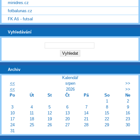
minidres.cz
fotbalunas.cz
FK Aš - futsal
Vyhledávání
Archiv
Kalendář
<<
srpen
>>
<<
2026
>>
Po
Út
St
Čt
Pá
So
Ne
1
2
3
4
5
6
7
8
9
10
11
12
13
14
15
16
17
18
19
20
21
22
23
24
25
26
27
28
29
30
31