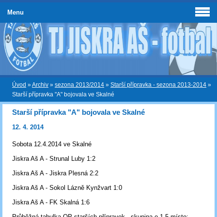
Menu
Úvod
»
Archiv
»
sezona 2013/2014
»
Starší přípravka - sezona 2013-2014
»
Starší přípravka "A" bojovala ve Skalné
Starší přípravka "A" bojovala ve Skalné
12. 4. 2014
Sobota 12.4.2014 ve Skalné
Jiskra Aš A - Strunal Luby 1:2
Jiskra Aš A - Jiskra Plesná 2:2
Jiskra Aš A - Sokol Lázně Kynžvart 1:0
Jiskra Aš A - FK Skalná 1:6
Průběžná tabulka OP starších přípravek - skupina o 1-5 místo: