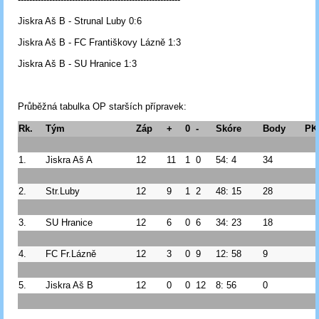
Jiskra Aš B - Strunal Luby 0:6
Jiskra Aš B - FC Františkovy Lázně 1:3
Jiskra Aš B - SU Hranice 1:3
Průběžná tabulka OP starších přípravek:
Rk.
Tým
Záp
+
0
-
Skóre
Body
PK
1.
Jiskra Aš A
12
11
1
0
54: 4
34
2.
Str.Luby
12
9
1
2
48: 15
28
3.
SU Hranice
12
6
0
6
34: 23
18
4.
FC Fr.Lázně
12
3
0
9
12: 58
9
5.
Jiskra Aš B
12
0
0
12
8: 56
0