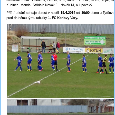
Kubinec, Manda. Střídali: Novák J., Novák M, a Lipovský.
Příští utkání sehraje dorost v neděli
19
.4.2014 od 10:00
doma u Tyršova
proti druhému týmu tabulky
1. FC Karlovy Vary.