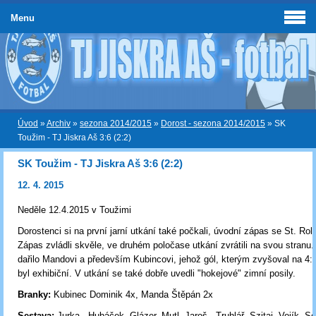
Menu
Úvod
»
Archiv
»
sezona 2014/2015
»
Dorost - sezona 2014/2015
»
SK
Toužim - TJ Jiskra Aš 3:6 (2:2)
SK Toužim - TJ Jiskra Aš 3:6 (2:2)
12. 4. 2015
Neděle 12.4.2015 v Toužimi
Dorostenci si na první jarní utkání také počkali, úvodní zápas se St. Rolí
Zápas zvládli skvěle, ve druhém poločase utkání zvrátili na svou stranu.
dařilo Mandovi a především Kubincovi, jehož gól, kterým zvyšoval na 4:2
byl exhibiční. V utkání se také dobře uvedli "hokejové" zimní posily.
Branky:
Kubinec Dominik 4x, Manda Štěpán 2x
Sestava:
Jurka - Hubáček, Glázer, Mutl, Jaroš - Truhlář, Szitai, Vojík, 