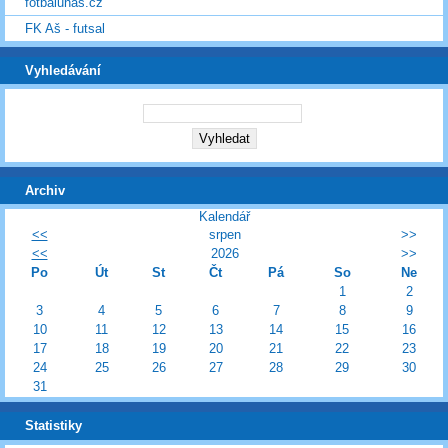
fotbalunas.cz
FK Aš - futsal
Vyhledávání
Archiv
Kalendář
<<
srpen
>>
<<
2026
>>
Po
Út
St
Čt
Pá
So
Ne
1
2
3
4
5
6
7
8
9
10
11
12
13
14
15
16
17
18
19
20
21
22
23
24
25
26
27
28
29
30
31
Statistiky