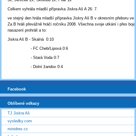
Celkem vyhrála mladší přípravka Jiskra Aš A 26: 7.
ve stejný den hrála mladší přípravka Jiskry Aš B v okresním přeboru ve 
Za B hráli převážně hráči ročníku 2008. Všechna svoje utkání i přes boj
nasazení prohráli a to:
Jiskra Aš B - Skalná 0:10
- FC Cheb/Lipová 0:6
- Stará Voda 0:7
- Dolní žandov 0:4
Facebook
Oblíbené odkazy
TJ Jiskra Aš
vysledky.com
minidres.cz