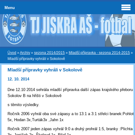
Menu
Úvod
»
Archiv
»
sezona 2014/2015
»
Mladší přípravka - sezona 2014-2015
»
Mladší přípravky vyhráli v Sokolově
Mladší přípravky vyhráli v Sokolově
12. 10. 2014
Dne 12.10 2014 sehrála mladší přípravka další zápas krajského přeboru 
Sokolov B na hřišti v Sokolově
s těmito výsledky.
Ročník 2006 vyhrál oba své zápasy a to 13:1 a 3:1 střelci branek:Pohlot
5x, Hodan 3x,Turták3x ,Jahn 1x
Ročník 2007 jeden zápas vyhrál 9:0 a druhý prohrál 1:5, branky :Plichta
3x, Jeníček 2x, Školoud 1x, Pilař 1x