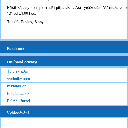
Příští zápasy sehraje mladší přípravka v Aši Tyršův dům."A" mužstvo od
"B" od 14.00 hod.
Trenéři: Pavlov, Slabý.
Facebook
Oblíbené odkazy
TJ Jiskra Aš
vysledky.com
minidres.cz
fotbalunas.cz
FK Aš - futsal
Vyhledávání