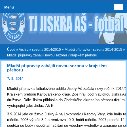
Menu
Úvod
»
Archiv
»
sezona 2014/2015
»
Mladší přípravka - sezona 2014-2015
»
Mladší přípravky zahájili novou sezonu v krajském přeboru
Mladší přípravky zahájili novou sezonu v krajském
přeboru
7. 9. 2014
Mladší přípravka fotbalového oddílu Jiskry Aš začala nový ročník 2014/
Krajském přeboru Karlovarského kraje. Zde hrají pod hlavičkou Jiskra Aš
družstva. Dále Jiskra přihlásila do Chebského okresního přeboru třetí mu
vystupující jako Jiskra Aš B.
3.9.2014 jelo družstvo Jiskry A na Lokomotivu Karlovy Vary, kde hrálo tak
ročníku 2006 výhráli 3:2 a remizovali 0:0, hráči ročníku 2007 prohráli 12:0
soutěži se body nepočítají, sčítají se všechny výsledky a zapisuje se c