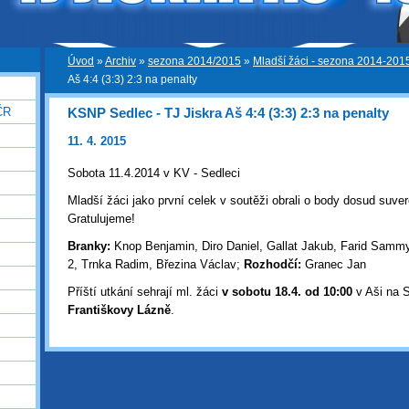
Úvod
»
Archiv
»
sezona 2014/2015
»
Mladší žáci - sezona 2014-201
Aš 4:4 (3:3) 2:3 na penalty
KSNP Sedlec - TJ Jiskra Aš 4:4 (3:3) 2:3 na penalty
ČR
11. 4. 2015
Sobota 11.4.2014 v KV - Sedleci
Mladší žáci jako první celek v soutěži obrali o body dosud suv
Gratulujeme!
Branky:
Knop Benjamin, Diro Daniel, Gallat Jakub, Farid Samm
2, Trnka Radim, Březina Václav;
Rozhodčí:
Granec Jan
Příští utkání sehrají ml. žáci
v sobotu 18.4. od 10:00
v Aši na S
Františkovy Lázně
.