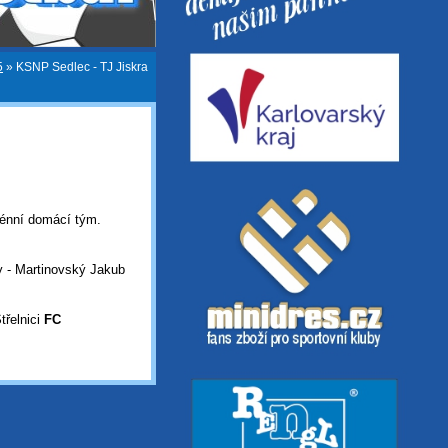
5
»
KSNP Sedlec - TJ Jiskra
erénní domácí tým.
y - Martinovský Jakub
třelnici
FC