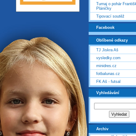
Turnaj o pohár Františ
Pláničky
Tipovací soutěž
Facebook
Oblíbené odkazy
TJ Jiskra Aš
vysledky.com
minidres.cz
fotbalunas.cz
FK Aš - futsal
Vyhledávání
Archiv