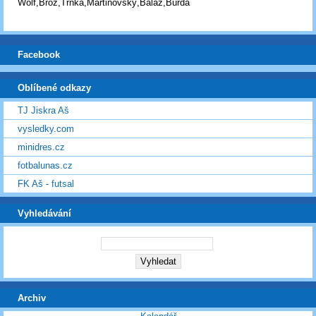
Wolf,Brož,Trnka,Martinovský,Baláž,Burda
Facebook
Oblíbené odkazy
TJ Jiskra Aš
vysledky.com
minidres.cz
fotbalunas.cz
FK Aš - futsal
Vyhledávání
Archiv