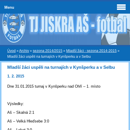
Menu
Úvod
»
Archiv
»
sezona 2014/2015
»
Mladší žáci - sezona 2014-2015
»
Mladší žáci uspěli na turnajích v Kynšperku a v Selbu
Mladší žáci uspěli na turnajích v Kynšperku a v Selbu
1. 2. 2015
Dne 31.01.2015 turnaj v Kynšperku nad Ohří – 1. místo
Výsledky:
Aš – Skalná 2:1
Aš – Velká Hleďsebe 3:0
Aš – Loket 3:0