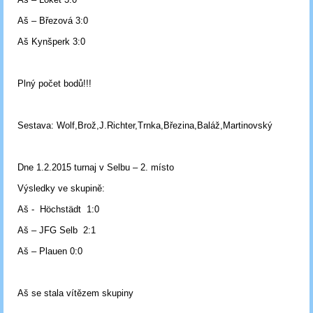
Aš – Březová 3:0
Aš Kynšperk 3:0
Plný počet bodů!!!
Sestava: Wolf,Brož,J.Richter,Trnka,Březina,Baláž,Martinovský
Dne 1.2.2015 turnaj v Selbu – 2. místo
Výsledky ve skupině:
Aš - Höchstädt 1:0
Aš – JFG Selb 2:1
Aš – Plauen 0:0
Aš se stala vítězem skupiny