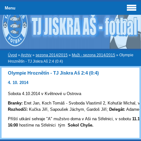
Menu
Úvod
»
Archiv
»
sezona 2014/2015
»
Muži - sezona 2014/2015
»
Olympie
Hroznětín - TJ Jiskra Aš 2:4 (0:4)
Olympie Hroznětín - TJ Jiskra Aš 2:4 (0:4)
4. 10. 2014
Sobota 4.10.2014 v Květnové u Ostrova
Branky:
Eret Jan, Koch Tomáš - Svoboda Vlastimil 2, Kohuťár Michal, vl
Rozhodčí:
Kučka Jiří, Sapoušek Jáchym, Gardoš Jiří;
Delegát:
Adamec
Příští utkání sehraje "A" mužstvo doma v Aši na Střelnici, v sobotu
11
.1
16:00
hostíme na Střelnici tým
Sokol Chyše.