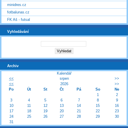
minidres.cz
fotbalunas.cz
FK Aš - futsal
Vyhledávání
Archiv
Kalendář
<<
srpen
>>
<<
2026
>>
Po
Út
St
Čt
Pá
So
Ne
1
2
3
4
5
6
7
8
9
10
11
12
13
14
15
16
17
18
19
20
21
22
23
24
25
26
27
28
29
30
31