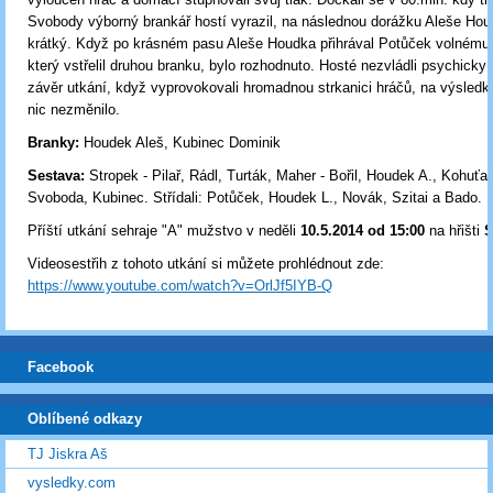
Svobody výborný brankář hostí vyrazil, na následnou dorážku Aleše Hou
krátký. Když po krásném pasu Aleše Houdka přihrával Potůček volnému 
který vstřelil druhou branku, bylo rozhodnuto. Hosté nezvládli psychick
závěr utkání, když vyprovokovali hromadnou strkanici hráčů, na výsledku
nic nezměnilo.
Branky:
Houdek Aleš, Kubinec Dominik
Sestava:
Stropek - Pilař, Rádl, Turták, Maher - Bořil, Houdek A., Kohuťar
Svoboda, Kubinec. Střídali: Potůček, Houdek L., Novák, Szitai a Bado.
Příští utkání sehraje "A" mužstvo v neděli
10
.5.2014 od 15:00
na hřišti
S
Videosestřih z tohoto utkání si můžete prohlédnout zde:
https://www.youtube.com/watch?v=OrlJf5IYB-Q
Facebook
Oblíbené odkazy
TJ Jiskra Aš
vysledky.com