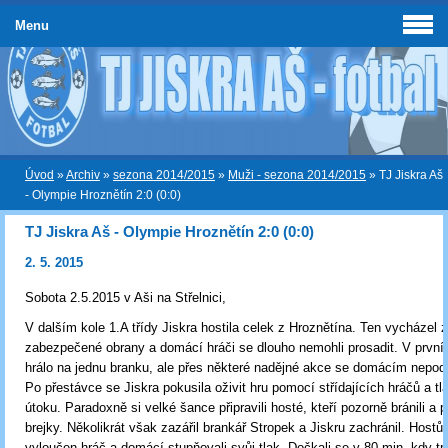
Menu
Úvod
»
Archiv
»
sezona 2014/2015
»
Muži - sezona 2014/2015
»
TJ Jiskra Aš
- Olympie Hroznětín 2:0 (0:0)
TJ Jiskra Aš - Olympie Hroznětín 2:0 (0:0)
2. 5. 2015
Sobota 2.5.2015 v Aši na Střelnici,
V dalším kole 1.A třídy Jiskra hostila celek z Hroznětína. Ten vycházel 
zabezpečené obrany a domácí hráči se dlouho nemohli prosadit. V prvn
hrálo na jednu branku, ale přes některé nadějné akce se domácím nepoda
Po přestávce se Jiskra pokusila oživit hru pomocí střídajících hráčů a tla
útoku. Paradoxně si velké šance připravili hosté, kteří pozorně bránili a p
brejky. Několikrát však zazářil brankář Stropek a Jiskru zachránil. Hostů
vyloučen hráč a domácí stupňovali svůj tlak. Dočkali se v 80.min. kdy t