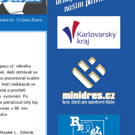
Jiskra Aš - TJ Sokol Žlutice
pasu vč. několika
ek, další dohrávali se
e prezentovali kvalitní
í hráči nedokázali ve
ál a prostřelil
n. vyrovnání. Po
 pokračoval tuhý boj,
akonec v 88. min.
ulce.
 Houdek L., Střeček,