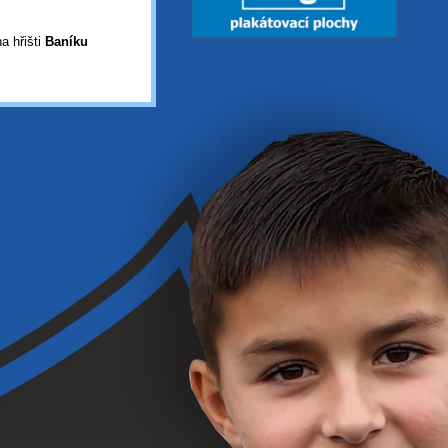
a hřišti
Baníku