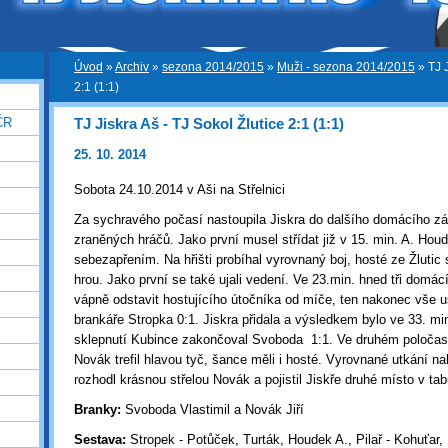
Úvod
»
Archiv
»
sezona 2014/2015
»
Muži - sezona 2014/2015
»
TJ 
2:1 (1:1)
TJ Jiskra Aš - TJ Sokol Žlutice 2:1 (1:1)
ČR
25. 10. 2014
Sobota 24.10.2014 v Aši na Střelnici
Za sychravého počasí nastoupila Jiskra do dalšího domácího zá
zraněných hráčů. Jako první musel střídat již v 15. min. A. Houd
sebezapřením. Na hřišti probíhal vyrovnaný boj, hosté ze Žlutic s
hrou. Jako první se také ujali vedení. Ve 23.min. hned tři domác
vápně odstavit hostujícího útočníka od míče, ten nakonec vše ust
brankáře Stropka 0:1. Jiskra přidala a výsledkem bylo ve 33. mi
sklepnutí Kubince zakončoval Svoboda 1:1. Ve druhém poločase
Novák trefil hlavou tyč, šance měli i hosté. Vyrovnané utkání n
rozhodl krásnou střelou Novák a pojistil Jiskře druhé místo v tab
Branky:
Svoboda Vlastimil a Novák Jiří
Sestava:
Stropek - Potůček, Turták, Houdek A., Pilař - Kohuťar,