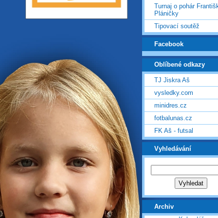
Turnaj o pohár Františ
Pláničky
Tipovací soutěž
Facebook
Oblíbené odkazy
TJ Jiskra Aš
vysledky.com
minidres.cz
fotbalunas.cz
FK Aš - futsal
Vyhledávání
Archiv