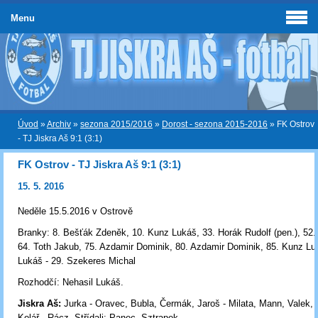
Menu
Úvod
»
Archiv
»
sezona 2015/2016
»
Dorost - sezona 2015-2016
»
FK Ostrov
- TJ Jiskra Aš 9:1 (3:1)
FK Ostrov - TJ Jiskra Aš 9:1 (3:1)
15. 5. 2016
Neděle 15.5.2016 v Ostrově
Branky: 8. Bešťák Zdeněk, 10. Kunz Lukáš, 33. Horák Rudolf (pen.), 52.
64. Toth Jakub, 75. Azdamir Dominik, 80. Azdamir Dominik, 85. Kunz Lu
Lukáš - 29. Szekeres Michal
Rozhodčí: Nehasil Lukáš.
Jiskra Aš:
Jurka - Oravec, Bubla, Čermák, Jaroš - Milata, Mann, Valek,
Kolář - Rácz. Střídali: Panec, Sztrapek.