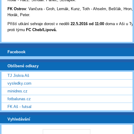
FK Ostrov
: Vančura - Groh, Lemák, Kunz, Toth - Ahselm, Bešťák, Hron,
Horák, Peter.
Příští utkání sehraje dorost v neděli
22
.5.2016 od 11:00
doma v Aši u Ty
proti týmu
FC Cheb/Lipová.
Facebook
Oblíbené odkazy
TJ Jiskra Aš
vysledky.com
minidres.cz
fotbalunas.cz
FK Aš - futsal
Vyhledávání