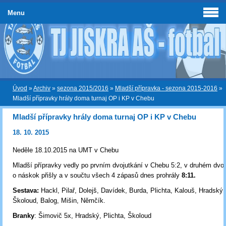
Menu
Úvod
»
Archiv
»
sezona 2015/2016
»
Mladší přípravka - sezona 2015-2016
»
Mladší přípravky hrály doma turnaj OP i KP v Chebu
Mladší přípravky hrály doma turnaj OP i KP v Chebu
18. 10. 2015
Neděle 18.10.2015 na UMT v Chebu
Mladší přípravky vedly po prvním dvojutkání v Chebu 5:2, v druhém dvo
o náskok přišly a v součtu všech 4 zápasů dnes prohrály
8:11.
Sestava:
Hackl, Pilař, Dolejš, Davídek, Burda, Plichta, Kalouš, Hradský,
Školoud, Balog, Mišin, Němčík.
Branky
: Šimovič 5x, Hradský, Plichta, Školoud