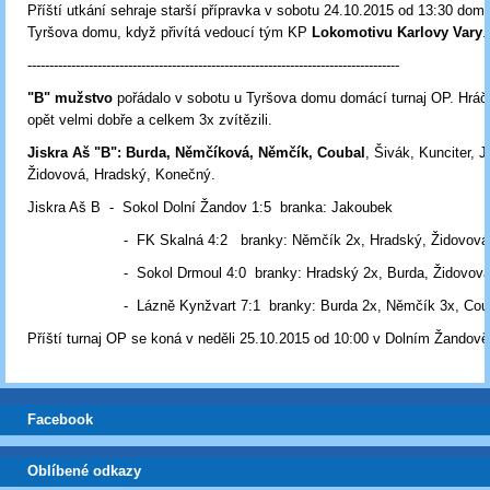
Příští utkání sehraje starší přípravka v sobotu 24.10.2015 od 13:30 doma
Tyršova domu, když přivítá vedoucí tým KP
Lokomotivu Karlovy Vary
-------------------------------------------------------------------------------------
"B" mužstvo
pořádalo v sobotu u Tyršova domu domácí turnaj OP. Hráči 
opět velmi dobře a celkem 3x zvítězili.
Jiskra Aš "B": Burda, Němčíková, Němčík, Coubal
, Šivák, Kunciter, 
Židovová, Hradský, Konečný.
Jiskra Aš B - Sokol Dolní Žandov 1:5 branka: Jakoubek
- FK Skalná 4:2 branky: Němčík 2x, Hradský, Židovová
- Sokol Drmoul 4:0 branky: Hradský 2x, Burda, Židovov
- Lázně Kynžvart 7:1 branky: Burda 2x, Němčík 3x, Couba
Příští turnaj OP se koná v neděli 25.10.2015 od 10:00 v Dolním Žandově
Facebook
Oblíbené odkazy