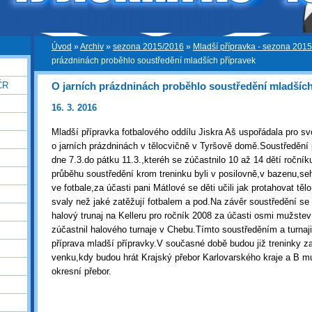
Úvod
»
Archiv
»
sezona 2015/2016
»
Mladší přípravka - sezona 201
prázdninách proběhlo soustředění mladších přípravek
O jarních prázdninách proběhlo soustředění mladších
ČR
16. 3. 2016
Mladší přípravka fotbalového oddílu Jiskra Aš uspořádala pro sv
o jarních prázdninách v tělocvičně v Tyršově domě.Soustředění
dne 7.3.do pátku 11.3.,kteréh se zúčastnilo 10 až 14 dětí roční
průběhu soustředění krom treninku byli v posilovně,v bazenu,se
ve fotbale,za účasti pani Mátlové se děti učili jak protahovat tělo
svaly než jaké zatěžují fotbalem a pod.Na závěr soustředění se 
halový trunaj na Kelleru pro ročník 2008 za účasti osmi mužstev
zúčastnil halového turnaje v Chebu.Tímto soustředěním a turnaj
příprava mladší přípravky.V současné době budou již treninky 
venku,kdy budou hrát Krajský přebor Karlovarského kraje a B 
okresní přebor.