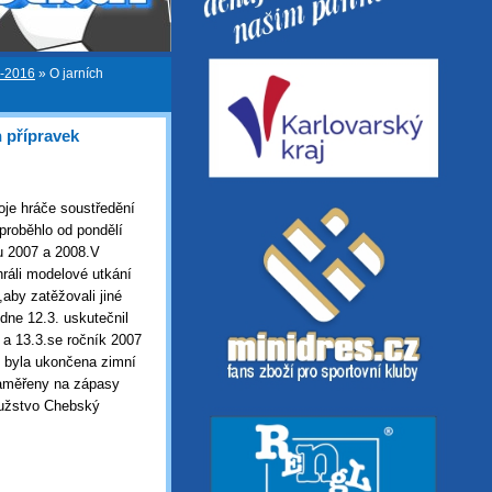
5-2016
»
O jarních
 přípravek
oje hráče soustředění
 proběhlo od pondělí
ku 2007 a 2008.V
hráli modelové utkání
,aby zatěžovali jiné
dne 12.3. uskutečnil
 a 13.3.se ročník 2007
i byla ukončena zimní
zaměřeny na zápasy
mužstvo Chebský