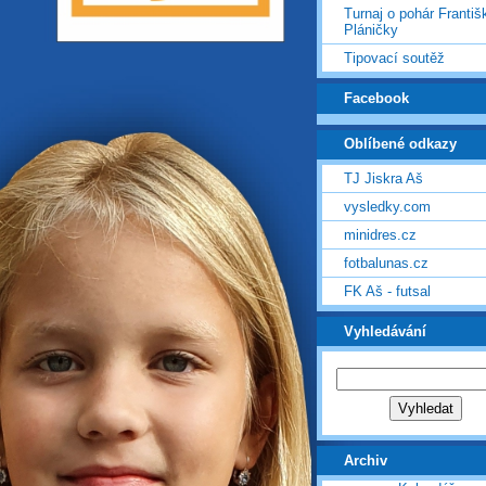
Turnaj o pohár Františ
Pláničky
Tipovací soutěž
Facebook
Oblíbené odkazy
TJ Jiskra Aš
vysledky.com
minidres.cz
fotbalunas.cz
FK Aš - futsal
Vyhledávání
Archiv