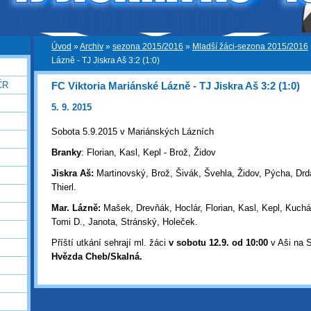
Úvod
»
Archiv
»
sezona 2015/2016
»
Mladší žáci-sezona 2015/2016
Lázně - TJ Jiskra Aš 3:2 (1:0)
FC Viktoria Mariánské Lázně - TJ Jiskra Aš 3:2 (1:0)
ČR
5. 9. 2015
Sobota 5.9.2015 v Mariánských Lázních
Branky
: Florian, Kasl, Kepl - Brož, Židov
Jiskra Aš:
Martinovský, Brož, Šivák, Švehla, Židov, Pýcha, Drda
Thierl.
Mar. Lázně:
Mašek, Drevňák, Hoclár, Florian, Kasl, Kepl, Kuchár
Tomi D., Janota, Stránský, Holeček.
Příští utkání sehrají ml. žáci
v sobotu 12.9. od 10:00
v Aši na S
Hvězda Cheb/Skalná.