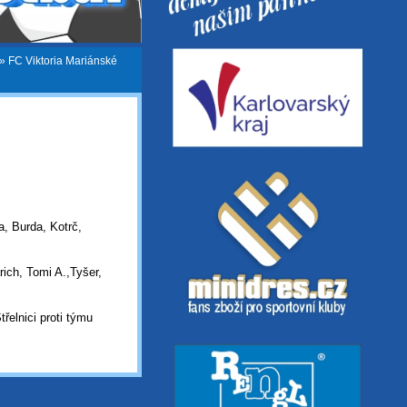
»
FC Viktoria Mariánské
, Burda, Kotrč,
ich, Tomi A.,Tyšer,
třelnici proti týmu