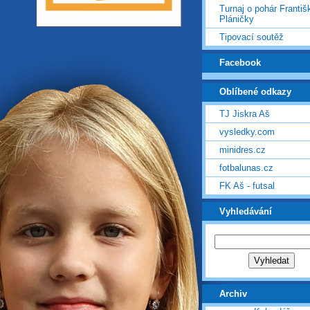
Turnaj o pohár Františ
Pláničky
Tipovací soutěž
Facebook
Oblíbené odkazy
TJ Jiskra Aš
vysledky.com
minidres.cz
fotbalunas.cz
FK Aš - futsal
Vyhledávání
Archiv