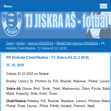
Menu
Úvod
»
Archiv
»
sezona 2015/2016
»
Mladší žáci-sezona 2015/2016
»
FK
Hvězda Cheb/Skalná - TJ Jiskra Aš 11:1 (8:0)
FK Hvězda Cheb/Skalná - TJ Jiskra Aš 11:1 (8:0)
31. 10. 2015
Sobota 31.10.2015 ve Skalné
Branky: Lörincz 3x, Pfortner 3x, Frič, Bouček, Makovec, Pluhař, Levora
Jiskra Aš:
Glazer, Brož, Šivák, Thierl, Martinovský, Židov, Pýcha, Baláž
Markl, Kopecký, Drda, Kotrč, Švarc.
Cheb/Skalná:
Peterka, Frič, Bouček, Mariánus, Lörincz, Pfortner, Mako
Pluhař, Šmat, Levora , Plíhal, Pištěk, Astaloš, Petrovič, Nepil.