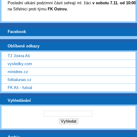
Poslední utkání podzimní části sehrají ml. žáci
v sobotu 7.11. od 10:00
na Střelnici proti týmu
FK Ostrov.
Facebook
Oblíbené odkazy
TJ Jiskra Aš
vysledky.com
minidres.cz
fotbalunas.cz
FK Aš - futsal
Vyhledávání