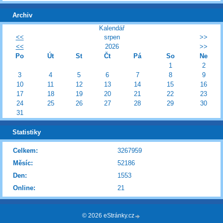
Archiv
Kalendář
<<
srpen
>>
<<
2026
>>
Po
Út
St
Čt
Pá
So
Ne
1
2
3
4
5
6
7
8
9
10
11
12
13
14
15
16
17
18
19
20
21
22
23
24
25
26
27
28
29
30
31
Statistiky
Celkem:
3267959
Měsíc:
52186
Den:
1553
Online:
21
© 2026 eStránky.cz