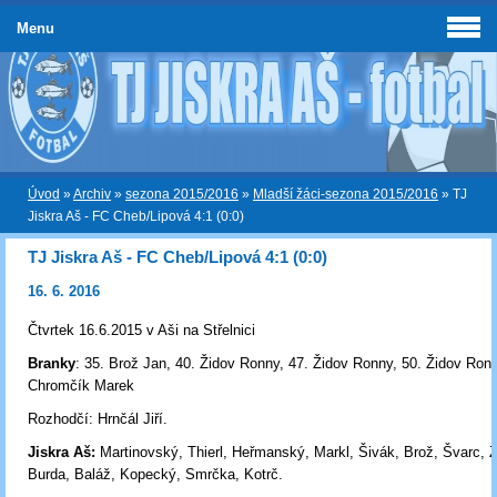
Menu
Úvod
»
Archiv
»
sezona 2015/2016
»
Mladší žáci-sezona 2015/2016
»
TJ
Jiskra Aš - FC Cheb/Lipová 4:1 (0:0)
TJ Jiskra Aš - FC Cheb/Lipová 4:1 (0:0)
16. 6. 2016
Čtvrtek 16.6.2015 v Aši na Střelnici
Branky
: 35. Brož Jan, 40. Židov Ronny, 47. Židov Ronny, 50. Židov Ronn
Chromčík Marek
Rozhodčí: Hrnčál Jiří.
Jiskra Aš:
Martinovský, Thierl, Heřmanský, Markl, Šivák, Brož, Švarc, Ž
Burda, Baláž, Kopecký, Smrčka, Kotrč.