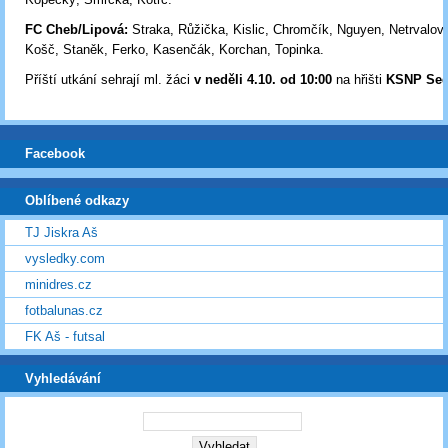
FC Cheb/Lipová:
Straka, Růžička, Kislic, Chromčík, Nguyen, Netrvalová
Košč, Staněk, Ferko, Kasenčák, Korchan, Topinka.
Příští utkání sehrají ml. žáci
v neděli 4.10. od 10:00
na hřišti
KSNP Sed
Facebook
Oblíbené odkazy
TJ Jiskra Aš
vysledky.com
minidres.cz
fotbalunas.cz
FK Aš - futsal
Vyhledávání