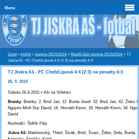
Menu
Úvod
»
Archiv
»
sezona 2015/2016
»
Mladší žáci-sezona 2015/2016
»
TJ
Jiskra Aš - FC Cheb/Lipová 4:4 (2:3) na penalty 4:3
TJ Jiskra Aš - FC Cheb/Lipová 4:4 (2:3) na penalty 4:3
26. 9. 2015
Sobota 26.9.2015 v Aši na Střelnici
Branky
: Branky: 2. Brož Jan, 12. Burda Josef, 32. Brož Jan, 42. Židov R
Nguyen Minh Duc David, 16. Horváth Kevin, 18. Horváth Kevin, 34. Ngu
David
Rozhodčí: Štěřík Filip.
Jiskra Aš:
Martinovský, Thierl, Šivák, Brož, Švarc, Židov, Drda, Burda, 
Kopecký, Smrčka, Kotrč.