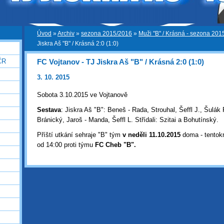
Úvod
»
Archiv
»
sezona 2015/2016
»
Muži "B" / Krásná - sezona 201
Jiskra Aš "B" / Krásná 2:0 (1:0)
FC Vojtanov - TJ Jiskra Aš "B" / Krásná 2:0 (1:0)
ČR
3. 10. 2015
Sobota 3.10.2015 ve Vojtanově
Sestava
: Jiskra Aš "B": Beneš - Rada, Strouhal, Šeffl J., Šulák
Bránický, Jaroš - Manda, Šeffl L. Střídali: Szitai a Bohutínský.
Příští utkání sehraje "B" tým
v neděli 11.10.2015
doma - tentokr
od 14:00 proti týmu
FC Cheb "B".