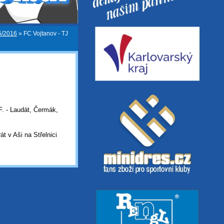
5/2016
»
FC Vojtanov - TJ
 F. - Laudát, Čermák,
át v Aši na Střelnici