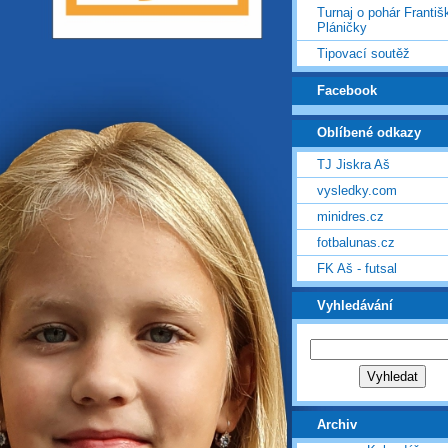
Turnaj o pohár Františ
Pláničky
Tipovací soutěž
Facebook
Oblíbené odkazy
TJ Jiskra Aš
vysledky.com
minidres.cz
fotbalunas.cz
FK Aš - futsal
Vyhledávání
Archiv