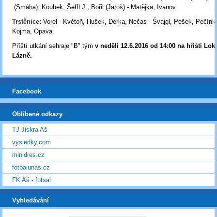
(Smáha), Koubek, Šeffl J., Bořil (Jaroš) - Matějka, Ivanov.
Trstěnice
:
Vorel - Květoň, Hušek, Derka, Nečas - Švajgl, Pešek, Pečínka
Kojma, Opava.
Příští utkání sehraje "B" tým
v neděli 12.6.2016 od 14:00 na hřišti Lo
Lázně
.
Facebook
Oblíbené odkazy
TJ Jiskra Aš
vysledky.com
minidres.cz
fotbalunas.cz
FK Aš - futsal
Vyhledávání