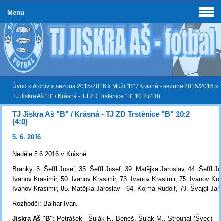
Menu
Úvod
»
Archiv
»
sezona 2015/2016
»
Muži "B" / Krásná - sezona 2015/2016
»
TJ Jiskra Aš "B" / Krásná - TJ ZD Trstěnice "B" 10:2 (4:0)
TJ Jiskra Aš "B" / Krásná - TJ ZD Trstěnice "B" 10:2
(4:0)
5. 6. 2016
Neděle 5.6.2016 v Krásné
Branky: 6. Šeffl Josef, 35. Šeffl Josef, 39. Matějka Jaroslav, 44. Šeffl Jo
Ivanov Krasimir, 50. Ivanov Krasimir, 73. Ivanov Krasimir, 75. Ivanov Kra
Ivanov Krasimir, 85. Matějka Jaroslav - 64. Kojma Rudolf, 79. Švajgl Jan
Rozhodčí: Balhar Ivan.
Jiskra Aš "B":
Petrášek - Šulák F., Beneš, Šulák M., Strouhal (Švec) - 