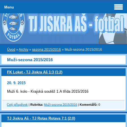
Menu
Úvod
»
Archiv
»
sezona 2015/2016
»
Muži-sezona 2015/2016
Muži-sezona 2015/2016
FK Loket - TJ Jiskra Aš 1:3 (1:2)
20. 9. 2015
Muži 6. kolo - Krajská soutěž 1.A třída 2015/2016
Celý příspěvek
|
Rubrika:
Muži-sezona 2015/2016
|
Komentářů:
0
TJ Jiskra Aš - TJ Rotas Rotava 7:1 (2:0)