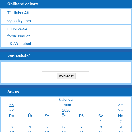
Oblíbené odkazy
TJ Jiskra Aš
vysledky.com
minidres.cz
fotbalunas.cz
FK Aš - futsal
Vyhledávání
Archiv
Kalendář
<<
srpen
>>
<<
2026
>>
Po
Út
St
Čt
Pá
So
Ne
1
2
3
4
5
6
7
8
9