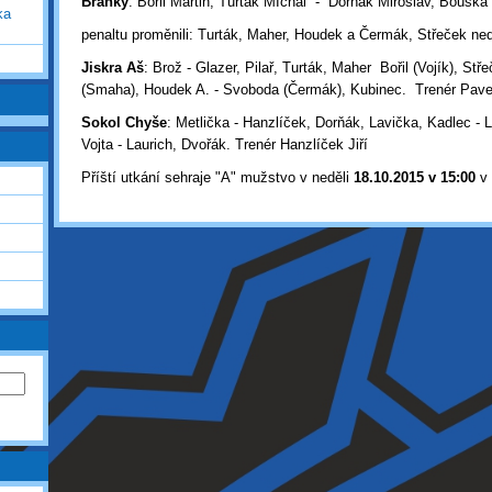
Branky
: Bořil Martin, Turták MIchal - Dorňák Miroslav, Bouška
ka
penaltu proměnili: Turták, Maher, Houdek a Čermák, Střeček ned
Jiskra Aš
: Brož - Glazer, Pilař, Turták, Maher Bořil (Vojík), Stř
(Smaha), Houdek A. - Svoboda (Čermák), Kubinec. Trenér Pave
Sokol Chyše
: Metlička - Hanzlíček, Dorňák, Lavička, Kadlec - 
Vojta - Laurich, Dvořák. Trenér Hanzlíček Jiří
Příští utkání sehraje "A" mužstvo v neděli
18.10.2015 v 15:00
v