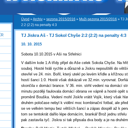
Úvod
»
Archiv
»
sezona 2015/2016
»
Muži-sezona 2015/2016
»
TJ J
2:2 (2:2) na penalty 4:3
TJ Jiskra Aš - TJ Sokol Chyše 2:2 (2:2) na penalty 4:3
ČR
10. 10. 2015
Sobota 10.10.2015 v Aši na Střelnici
V dalším kole 1.A třídy přijel do Aše celek Sokola Chyše. Na hři
souboj. Hosté hráli rychle a důrazně a Jiskru nepouštěli do větš
otevřel ve 24. min. Bořil, který utekl po levém křídle a křížnou s
hostí šanci 1:0. Hosté však dokázali ve 32.min. vyrovnat. Dorň
skončila v domácí brance. V 36. min. strhl vedení na domácí st
minutu později faulovala domácí obrana ve vápně a hosté opět s
proměnil Bouška. Vedení mohl Jiskře vrátit Vojík, který však hlav
druhém poločase nebyl k vidění moc kombinační fotbal, ale před
se ve velkém tempu bez větších šancí a zápas dospěl až k pena
tom se tentokrát dařilo lépe domácím, brankář Brož jednu střelu h
pak zastavila tyč. Jiskra si tak připsala dva body a je na druh