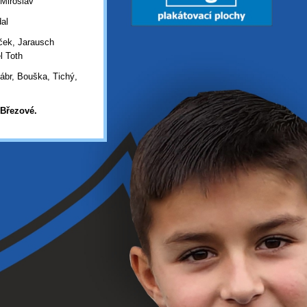
 Miroslav
al
eček, Jarausch
l Toth
Lábr, Bouška, Tichý,
Březové.