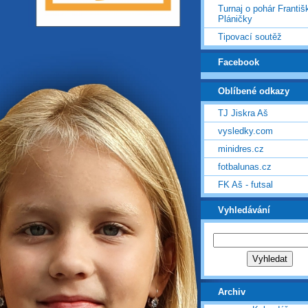
Turnaj o pohár Františ
Pláničky
Tipovací soutěž
Facebook
Oblíbené odkazy
TJ Jiskra Aš
vysledky.com
minidres.cz
fotbalunas.cz
FK Aš - futsal
Vyhledávání
Archiv