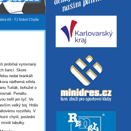
iskra Aš - TJ Sokol Chyše
šti probíhal vyrovnaný
ích šancí. Skore
třelou nedal brankáři
ákova nádherná střela
ranu Turták, bohužel o
rovnali. Penaltu
ou trefil jen tyč. Ve
evším velký boj. Hrálo
ltovému rozstřelu. V
ostí chytil, poslední
ém místě tabulky.