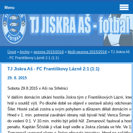
Menu
Úvod
»
Archiv
»
sezona 2015/2016
»
Muži-sezona 2015/2016
»
TJ Jiskra Aš
- FC Františkovy Lázně 2:1 (1:1)
TJ Jiskra Aš - FC Františkovy Lázně 2:1 (1:1)
29. 8. 2015
Sobota 29.8.2015 v Aši na Střelnici
V dalším domácím utkání hostila Jiskra tým z Františkových Lázní, který
hrál o soutěž výš. Po dlouhé době se objevil v sestavě ašský odchovan
Šiler. Hosté začali zostra a svým pohybem a důrazem dělali domácím ve
Hned v 1. min. potrestal zaváhání obrany náš bývalí hráč Venca Šiman a
do vedení 0:1. V 10.min. mohlo být ještě hůř. Zemanovič fauloval a hosté
penaltu. Kapitán Ščislák ji však kopl vedle a Jiskra zůstala ve hře. Ve 12
Zemanovič vyrovnal skore a Jiskra převzala iniciativu. Hned na začátku 