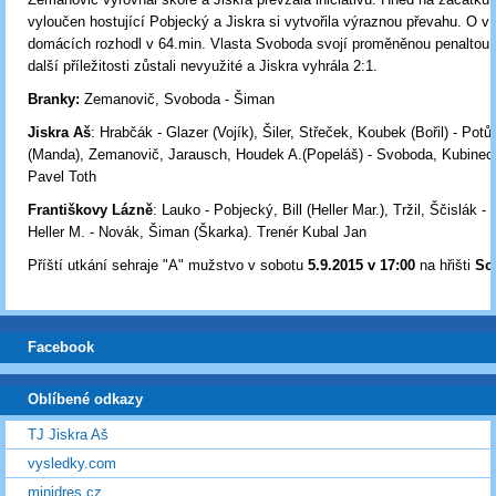
vyloučen hostující Pobjecký a Jiskra si vytvořila výraznou převahu. O ví
domácích rozhodl v 64.min. Vlasta Svoboda svojí proměněnou penaltou
další příležitosti zůstali nevyužité a Jiskra vyhrála 2:1.
Branky:
Zemanovič, Svoboda - Šiman
Jiskra Aš
: Hrabčák - Glazer (Vojík), Šiler, Střeček, Koubek (Bořil) - Pot
(Manda), Zemanovič, Jarausch, Houdek A.(Popeláš) - Svoboda, Kubinec
Pavel Toth
Františkovy Lázně
: Lauko - Pobjecký, Bill (Heller Mar.), Tržil, Ščislák 
Heller M. - Novák, Šiman (Škarka). Trenér Kubal Jan
Příští utkání sehraje "A" mužstvo v sobotu
5
.9.2015 v 17:00
na hřišti
Sok
Facebook
Oblíbené odkazy
TJ Jiskra Aš
vysledky.com
minidres.cz